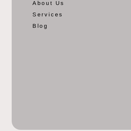
About Us
Services
Blog